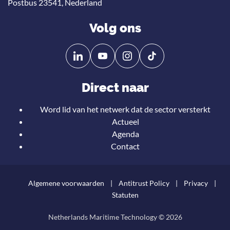
Postbus 23541, Nederland
Volg ons
Volg
Volg
ons
ons
op
op
Direct naar
Linkedin
YouTube
Word lid van het netwerk dat de sector versterkt
Actueel
Agenda
Contact
Algemene voorwaarden
Antitrust Policy
Privacy
Statuten
Netherlands Maritime Technology © 2026
Teru