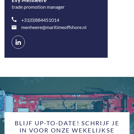
Evy Menheere
trade promotion manager
+31(0)884451014
menheere@maritimeoffshore.nl
Connect
op
LinkedIn
BLIJF UP-TO-DATE! SCHRIJF JE
IN VOOR ONZE WEKELIJKSE