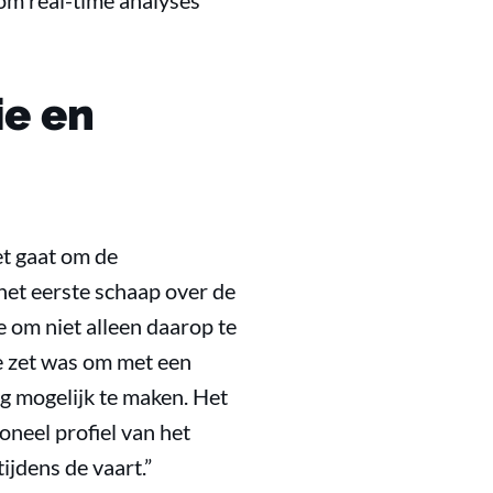
 om real-time analyses
ie en
et gaat om de
het eerste schaap over de
e om niet alleen daarop te
me zet was om met een
g mogelijk te maken. Het
oneel profiel van het
ijdens de vaart.”