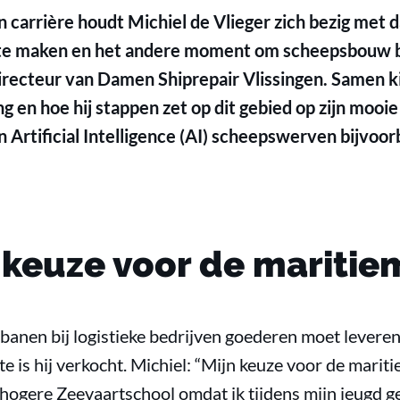
ijn carrière houdt Michiel de Vlieger zich bezig me
e maken en het andere moment om scheepsbouw be
ij directeur van Damen Shiprepair Vlissingen. Samen k
ng en hoe hij stappen zet op dit gebied op zijn mooi
n Artificial Intelligence (AI) scheepswerven bijvoo
e keuze voor de maritie
bijbanen bij logistieke bedrijven goederen moet lever
is hij verkocht. Michiel: “Mijn keuze voor de maritiem
 hogere Zeevaartschool omdat ik tijdens mijn jeugd g