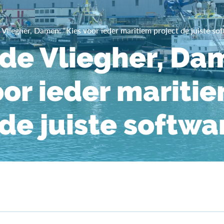
 Vliegher, Damen: “Kies voor ieder maritiem project de juiste so
 de Vliegher, Da
oor ieder mariti
 de juiste softwa