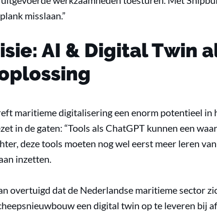
de uitgevoerde werkzaamheden toesturen. Met Shipbu
lank misslaan.”
ie: AI & Digital Twin a
oplossing
reft maritieme digitalisering een enorm potentieel in
zet in de gaten: “Tools als ChatGPT kunnen een waard
er, deze tools moeten nog wel eerst meer leren van 
aan inzetten.
van overtuigd dat de Nederlandse maritieme sector zi
cheepsnieuwbouw een digital twin op te leveren bij a