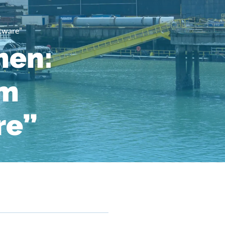
ftware”
men:
em
re”