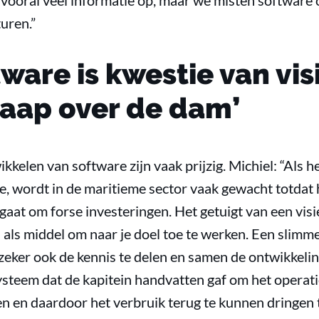
 vooral veel informatie op, maar we misten software
uren.”
ware is kwestie van vis
haap over de dam’
kkelen van software zijn vaak prijzig. Michiel: “Als h
e, wordt in de maritieme sector vaak gewacht totdat 
 gaat om forse investeringen. Het getuigt van een visi
 als middel om naar je doel toe te werken. Een slim
zeker ook de kennis te delen en samen de ontwikkelin
steem dat de kapitein handvatten gaf om het operati
en en daardoor het verbruik terug te kunnen dringen t