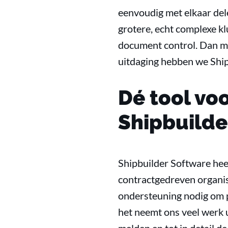
eenvoudig met elkaar del
grotere, echt complexe kl
document control. Dan me
uitdaging hebben we Ship
Dé tool vo
Shipbuilde
Shipbuilder Software heef
contractgedreven organisa
ondersteuning nodig om p
het neemt ons veel werk 