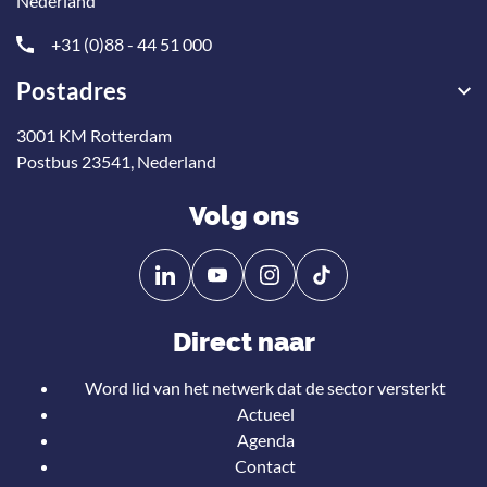
Nederland
+31 (0)88 - 44 51 000
Postadres
3001 KM Rotterdam
Postbus 23541, Nederland
Volg ons
Volg
Volg
ons
ons
op
op
Direct naar
Linkedin
YouTube
Word lid van het netwerk dat de sector versterkt
Actueel
Agenda
Contact