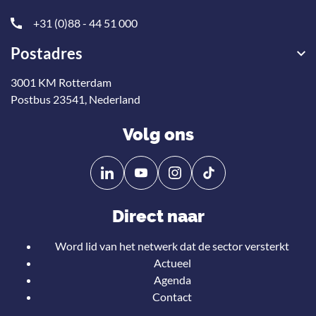
+31 (0)88 - 44 51 000
Postadres
3001 KM Rotterdam
Postbus 23541, Nederland
Volg ons
Volg
Volg
ons
ons
op
op
Direct naar
Linkedin
YouTube
Word lid van het netwerk dat de sector versterkt
Actueel
Agenda
Contact