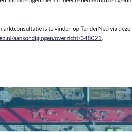
den aanmoedigen hieraan deel te nemen om het geluid
marktconsultatie is te vinden op TenderNed via deze
ed.nl/aankondigingen/overzicht/348021
.