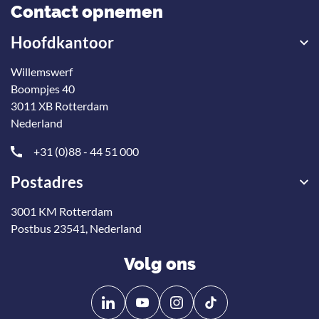
Contact opnemen
Hoofdkantoor
Willemswerf
Boompjes 40
3011 XB Rotterdam
Nederland
+31 (0)88 - 44 51 000
Postadres
3001 KM Rotterdam
Postbus 23541, Nederland
Volg ons
Volg
Volg
ons
ons