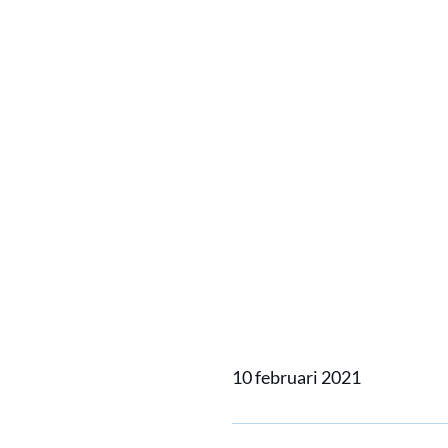
Home
Actueel
Maandelij
Maandel
ontmoet
LISA
10 februari 2021