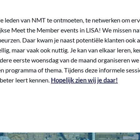
re leden van NMT te ontmoeten, te netwerken om er
jkse Meet the Member events in LISA! We missen nat
eurzen. Daar kwam je naast potentiële klanten ook 
zellig, maar vaak ook nuttig. Je kan van elkaar leren, 
edere eerste woensdag van de maand organiseren we 
en programma of thema. Tijdens deze informele sessie
beter leert kennen.
Hopelijk zien wij je daar!