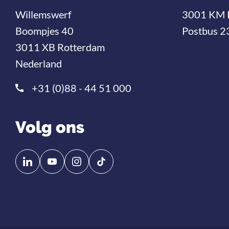
Willemswerf
3001 KM 
Boompjes 40
Postbus 2
3011 XB Rotterdam
Nederland
+31 (0)88 - 44 51 000
Volg ons
Volg
Volg
ons
ons
op
op
Linkedin
YouTube