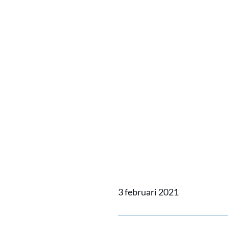
Leer me
Nederl
toeleve
Peru
3 februari 2021