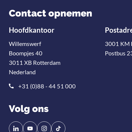
Contact opnemen
Hoofdkantoor
Postadr
Willemswerf
3001 KM 
Boompjes 40
Postbus 2
3011 XB Rotterdam
Nederland
+31 (0)88 - 44 51 000
Volg ons
Volg
Volg