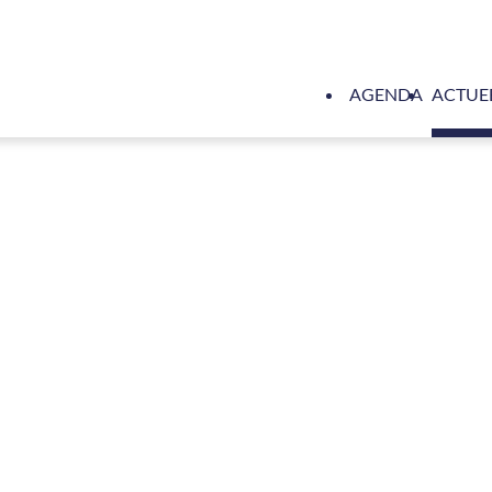
AGENDA
ACTUE
 over de kansen voor Nederlandse maritieme toeleveranciers in 