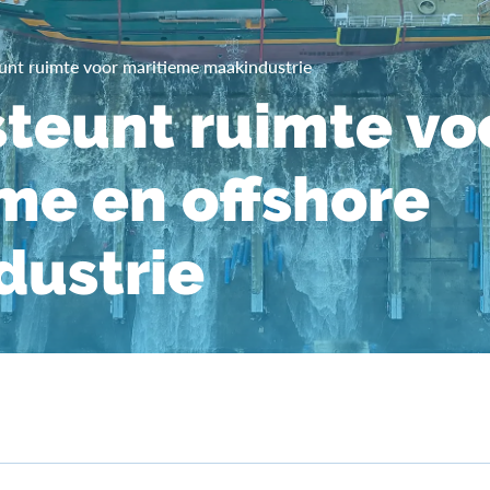
unt ruimte voor maritieme maakindustrie
teunt ruimte vo
me en offshore
dustrie