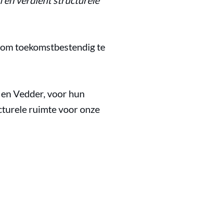
n en verdient structurele
ap om toekomstbestendig te
en Vedder, voor hun
cturele ruimte voor onze