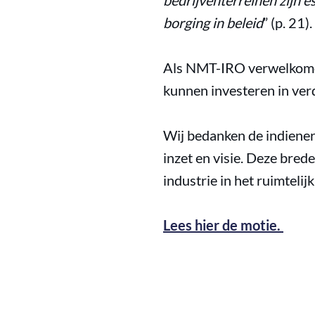
bedrijventerreinen zijn e
borging in beleid
” (p. 21).
Als NMT-IRO verwelkomen w
kunnen investeren in ver
Wij bedanken de indiene
inzet en visie. Deze bred
industrie in het ruimtelij
Lees hier de motie.