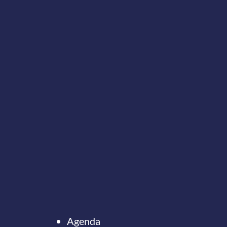
Agenda
Onze nieuwsbrief