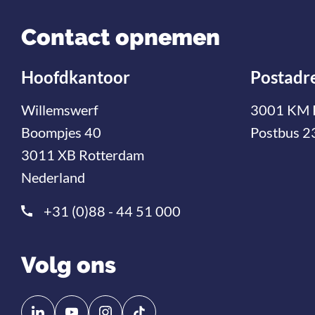
Contact opnemen
Hoofdkantoor
Postadr
Willemswerf
3001 KM 
Boompjes 40
Postbus 2
3011 XB Rotterdam
Nederland
+31 (0)88 - 44 51 000
Volg ons
Volg
Volg