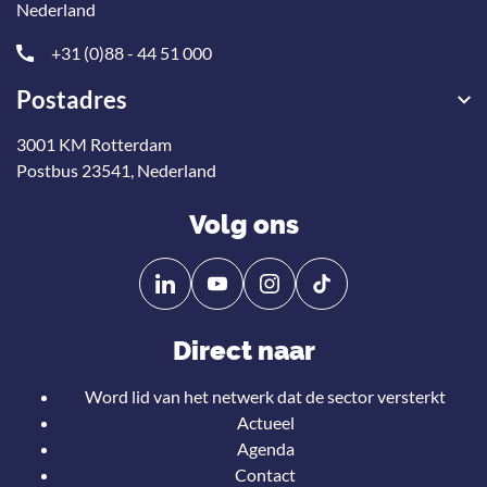
Nederland
+31 (0)88 - 44 51 000
Postadres
3001 KM Rotterdam
Postbus 23541, Nederland
Volg ons
Volg
Volg
ons
ons
op
op
Direct naar
Linkedin
YouTube
Word lid van het netwerk dat de sector versterkt
Actueel
Agenda
Contact