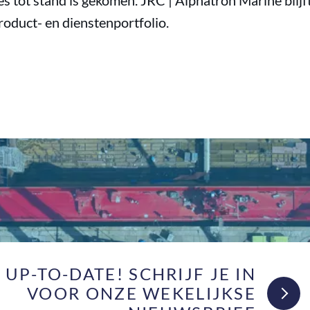
s tot stand is gekomen. JRC | Alphatron Marine blijft
roduct- en dienstenportfolio.
F UP-TO-DATE! SCHRIJF JE IN
VOOR ONZE WEKELIJKSE