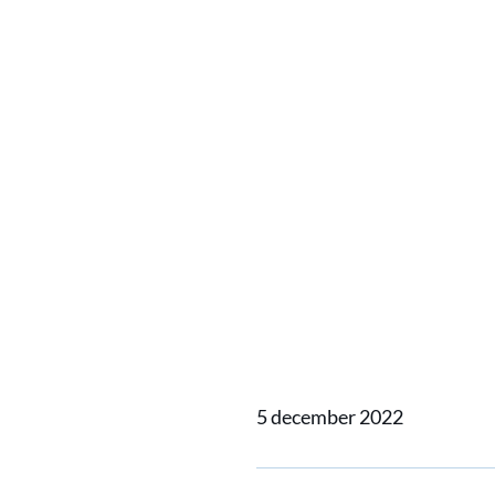
Home
Actueel
JRC | Alp
JRC | A
de ben
nieuwe
5 december 2022