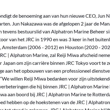
ondigt de benoeming aan van hun nieuwe CEO, Jun N
tarten. Jun Nakazawa was de afgelopen 2 jaar de Man
tevens bestuurslid van Alphatron Marine Beheer sin
toor van het JRC in 1990 en was 3 keer in het buiten
, Amsterdam (2006 - 2012) en Houston (2020 - 2022)
RC | Alphatron Marine, zal Reiji Miwa afscheid neme
r Japan om zijn carrière binnen JRC Tokyo voort te z
age aan het opbouwen van een professioneel dienstve
. “We willen Reiji Miwa bedanken voor zijn uitsteken
e verbeteringen die hij binnen JRC | Alphatron Marin
a aan boord bij JRC | Alphatron Marine te Rotterd
loed hebben op de hoekstenen van de JRC | Alphatron 