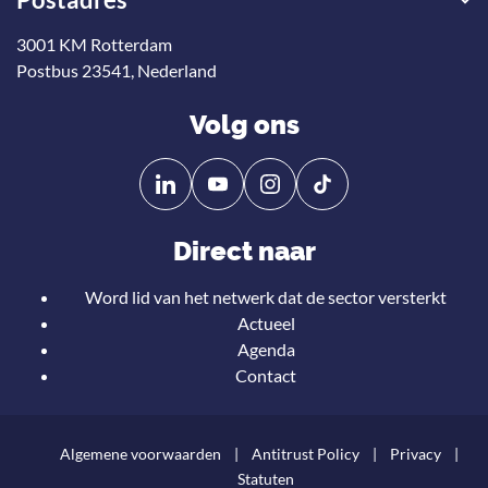
3001 KM Rotterdam
Postbus 23541, Nederland
Volg ons
Volg
Volg
ons
ons
op
op
Direct naar
Linkedin
YouTube
Word lid van het netwerk dat de sector versterkt
Actueel
Agenda
Contact
Algemene voorwaarden
Antitrust Policy
Privacy
Statuten