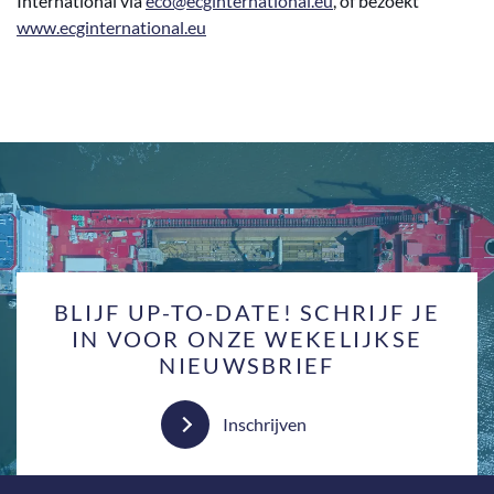
International via
eco@ecginternational.eu
, of bezoekt
www.ecginternational.eu
BLIJF UP-TO-DATE! SCHRIJF JE
IN VOOR ONZE WEKELIJKSE
NIEUWSBRIEF
Inschrijven