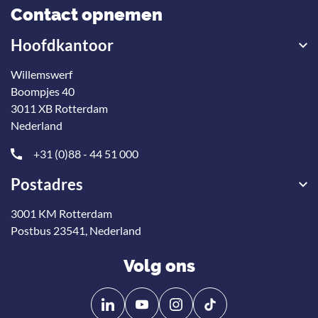
Contact opnemen
Hoofdkantoor
Willemswerf
Boompjes 40
3011 XB Rotterdam
Nederland
+31 (0)88 - 44 51 000
Postadres
3001 KM Rotterdam
Postbus 23541, Nederland
Volg ons
Volg
Volg
ons
ons