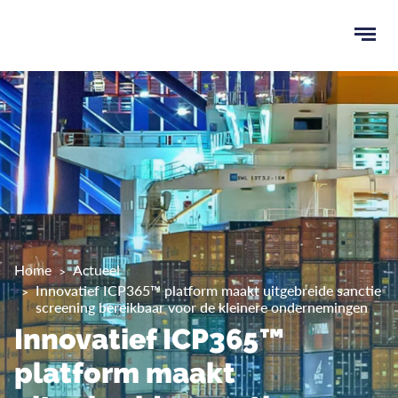
Ope
men
u
ken
Home
Actueel
Innovatief ICP365™ platform maakt uitgebreide sanctie
screening bereikbaar voor de kleinere ondernemingen
Innovatief ICP365™
platform maakt