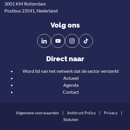
3001 KM Rotterdam
Postbus 23541, Nederland
Volg ons
Volg
Volg
ons
ons
op
op
Direct naar
Linkedin
YouTube
Word lid van het netwerk dat de sector versterkt
Actueel
Agenda
Contact
Algemene voorwaarden
Antitrust Policy
Privacy
Statuten