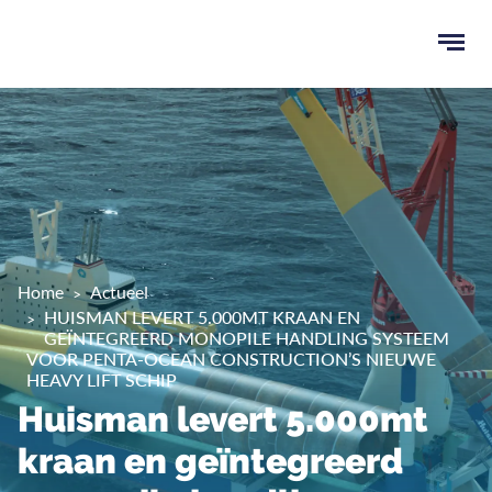
Ope
men
u
ken
Home
Actueel
HUISMAN LEVERT 5.000MT KRAAN EN
GEÏNTEGREERD MONOPILE HANDLING SYSTEEM
VOOR PENTA-OCEAN CONSTRUCTION’S NIEUWE
HEAVY LIFT SCHIP
Huisman levert 5.000mt
kraan en geïntegreerd