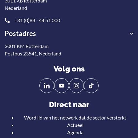
3011 XB Rotterdam
Nederland
+31 (0)88 - 44 51 000
Postadres
3001 KM Rotterdam
Postbus 23541, Nederland
Volg ons
Volg
Volg
ons
ons
op
op
Direct naar
Linkedin
YouTube
Word lid van het netwerk dat de sector versterkt
Actueel
Agenda