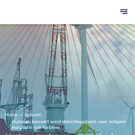
Ope
men
u
ken
Home
Actueel
Huisman lanceert wind detectiesysteem voor veiligere
installatie van turbines