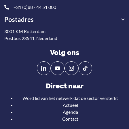
+31 (0)88 - 44 51 000
Postadres
3001 KM Rotterdam
Postbus 23541, Nederland
Volg ons
Volg
Volg
ons
ons
op
op
Direct naar
Linkedin
YouTube
Word lid van het netwerk dat de sector versterkt
Actueel
Agenda
Contact