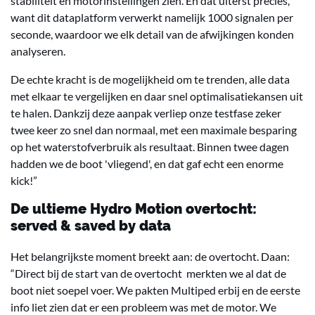
stabiliteit en motorinstellingen zien. En dat uiterst precies,
want dit dataplatform verwerkt namelijk 1000 signalen per
seconde, waardoor we elk detail van de afwijkingen konden
analyseren.
De echte kracht is de mogelijkheid om te trenden, alle data
met elkaar te vergelijken en daar snel optimalisatiekansen uit
te halen. Dankzij deze aanpak verliep onze testfase zeker
twee keer zo snel dan normaal, met een maximale besparing
op het waterstofverbruik als resultaat. Binnen twee dagen
hadden we de boot 'vliegend', en dat gaf echt een enorme
kick!”
De ultieme Hydro Motion overtocht:
served & saved by data
Het belangrijkste moment breekt aan: de overtocht. Daan:
“Direct bij de start van de overtocht
merkten we al dat de
boot niet soepel voer. We pakten Multiped erbij en de eerste
info liet zien dat er een probleem was met de motor. We