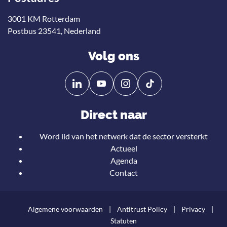
3001 KM Rotterdam
Postbus 23541, Nederland
Volg ons
Volg
Volg
ons
ons
op
op
Direct naar
Linkedin
YouTube
Word lid van het netwerk dat de sector versterkt
Actueel
Agenda
Contact
Algemene voorwaarden
Antitrust Policy
Privacy
Statuten