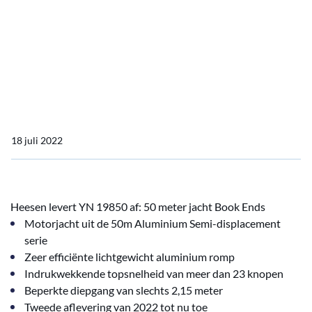
Heesen levert YN 19850 af: 50 meter jacht Book Ends
Heesen levert YN 19850
af: 50 meter jacht Book
Ends
18 juli 2022
Heesen levert YN 19850 af: 50 meter jacht Book Ends
Motorjacht uit de 50m Aluminium Semi-displacement
serie
Zeer efficiënte lichtgewicht aluminium romp
Indrukwekkende topsnelheid van meer dan 23 knopen
Beperkte diepgang van slechts 2,15 meter
Tweede aflevering van 2022 tot nu toe