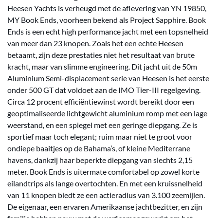
Heesen Yachts is verheugd met de aflevering van YN 19850,
MY Book Ends, voorheen bekend als Project Sapphire. Book
Ends is een echt high performance jacht met een topsnelheid
van meer dan 23 knopen. Zoals het een echte Heesen
betaamt, zijn deze prestaties niet het resultaat van brute
kracht, maar van slimme engineering. Dit jacht uit de 50m
Aluminium Semi-displacement serie van Heesen is het eerste
onder 500 GT dat voldoet aan de IMO Tier-III regelgeving.
Circa 12 procent efficiëntiewinst wordt bereikt door een
geoptimaliseerde lichtgewicht aluminium romp met een lage
weerstand, en een spiegel met een geringe diepgang. Ze is
sportief maar toch elegant; ruim maar niet te groot voor
ondiepe baaitjes op de Bahama’s, of kleine Mediterrane
havens, dankzij haar beperkte diepgang van slechts 2,15
meter. Book Ends is uitermate comfortabel op zowel korte
eilandtrips als lange overtochten. En met een kruissnelheid
van 11 knopen biedt ze een actieradius van 3.100 zeemijlen.
De eigenaar, een ervaren Amerikaanse jachtbezitter, en zijn