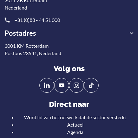
3011 XB Rotterdam
Nederland
+31 (0)88 - 44 51 000
Postadres
3001 KM Rotterdam
Postbus 23541, Nederland
Volg ons
Volg
Volg
ons
ons
op
op
Direct naar
Linkedin
YouTube
Word lid van het netwerk dat de sector versterkt
Actueel
Agenda