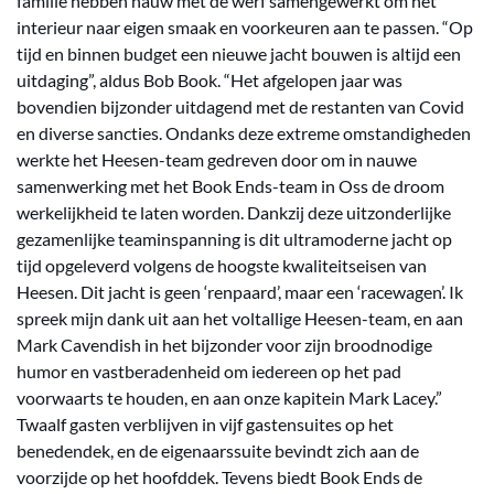
familie hebben nauw met de werf samengewerkt om het
interieur naar eigen smaak en voorkeuren aan te passen. “Op
tijd en binnen budget een nieuwe jacht bouwen is altijd een
uitdaging”, aldus Bob Book. “Het afgelopen jaar was
bovendien bijzonder uitdagend met de restanten van Covid
en diverse sancties. Ondanks deze extreme omstandigheden
werkte het Heesen-team gedreven door om in nauwe
samenwerking met het Book Ends-team in Oss de droom
werkelijkheid te laten worden. Dankzij deze uitzonderlijke
gezamenlijke teaminspanning is dit ultramoderne jacht op
tijd opgeleverd volgens de hoogste kwaliteitseisen van
Heesen. Dit jacht is geen ‘renpaard’, maar een ‘racewagen’. Ik
spreek mijn dank uit aan het voltallige Heesen-team, en aan
Mark Cavendish in het bijzonder voor zijn broodnodige
humor en vastberadenheid om iedereen op het pad
voorwaarts te houden, en aan onze kapitein Mark Lacey.”
Twaalf gasten verblijven in vijf gastensuites op het
benedendek, en de eigenaarssuite bevindt zich aan de
voorzijde op het hoofddek. Tevens biedt Book Ends de