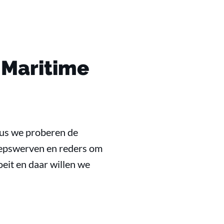
 Maritime
dus we proberen de
eepswerven en reders om
eit en daar willen we
?