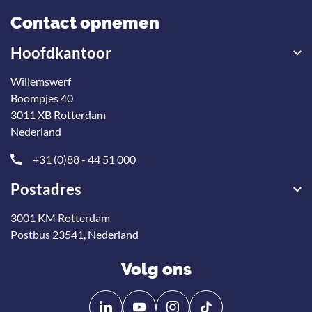
Contact opnemen
Hoofdkantoor
Willemswerf
Boompjes 40
3011 XB Rotterdam
Nederland
+31 (0)88 - 44 51 000
Postadres
3001 KM Rotterdam
Postbus 23541, Nederland
Volg ons
Volg
Volg