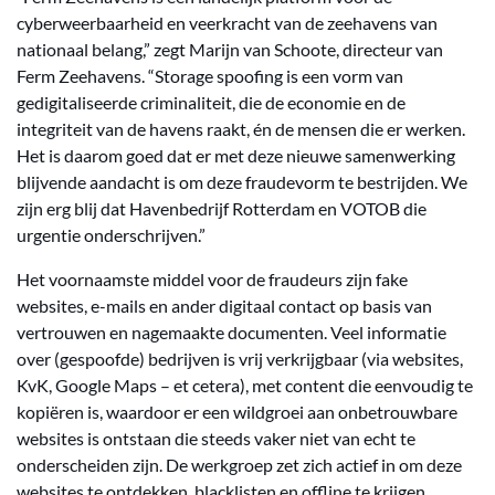
cyberweerbaarheid en veerkracht van de zeehavens van
nationaal belang,” zegt Marijn van Schoote, directeur van
Ferm Zeehavens. “Storage spoofing is een vorm van
gedigitaliseerde criminaliteit, die de economie en de
integriteit van de havens raakt, én de mensen die er werken.
Het is daarom goed dat er met deze nieuwe samenwerking
blijvende aandacht is om deze fraudevorm te bestrijden. We
zijn erg blij dat Havenbedrijf Rotterdam en VOTOB die
urgentie onderschrijven.”
Het voornaamste middel voor de fraudeurs zijn fake
websites, e-mails en ander digitaal contact op basis van
vertrouwen en nagemaakte documenten. Veel informatie
over (gespoofde) bedrijven is vrij verkrijgbaar (via websites,
KvK, Google Maps – et cetera), met content die eenvoudig te
kopiëren is, waardoor er een wildgroei aan onbetrouwbare
websites is ontstaan die steeds vaker niet van echt te
onderscheiden zijn. De werkgroep zet zich actief in om deze
websites te ontdekken, blacklisten en offline te krijgen.