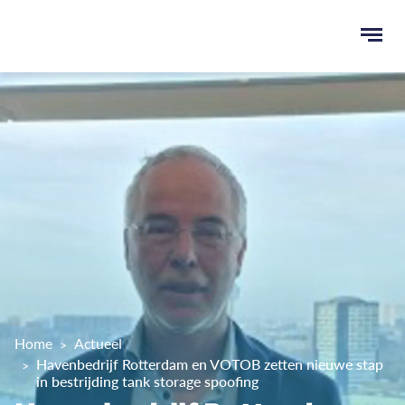
Ope
men
u
ken
Home
Actueel
Havenbedrijf Rotterdam en VOTOB zetten nieuwe stap
in bestrijding tank storage spoofing