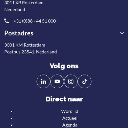
3011 XB Rotterdam
Nederland
+31 (0)88 - 44 51 000
Postadres
3001 KM Rotterdam
Postbus 23541, Nederland
Volg ons
Volg
Volg
ons
ons
op
op
Direct naar
Linkedin
YouTube
Word lid
Actueel
Agenda