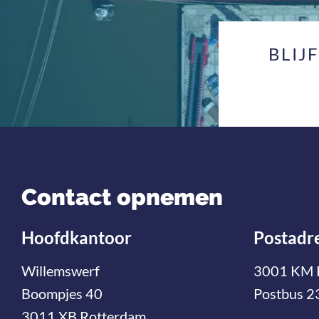
BLIJ
Contact opnemen
Hoofdkantoor
Postadr
Willemswerf
3001 KM 
Boompjes 40
Postbus 2
3011 XB Rotterdam