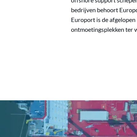
offshore support schepe
bedrijven behoort Europo
Europort is de afgelopen
ontmoetingsplekken ter w