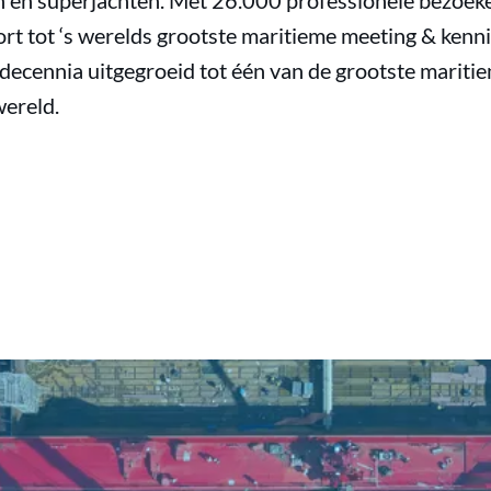
n en superjachten. Met 26.000 professionele bezoek
rt tot ‘s werelds grootste maritieme meeting & kenn
 decennia uitgegroeid tot één van de grootste mariti
ereld.