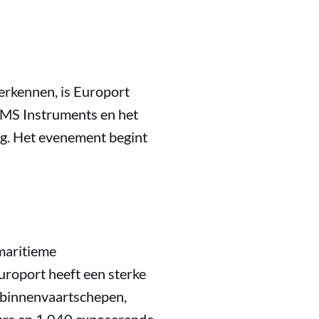
erkennen, is Europort
GMS Instruments en het
ng. Het evenement begint
maritieme
roport heeft een sterke
 binnenvaartschepen,