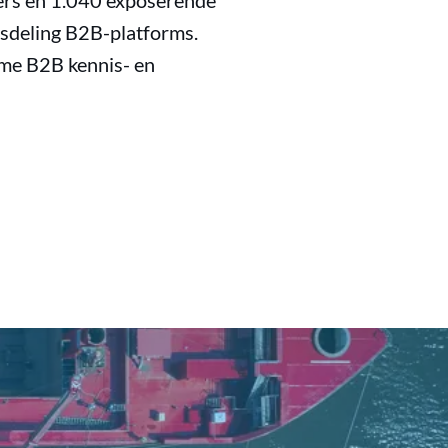
ers en 1.040 exposerende
isdeling B2B-platforms.
eme B2B kennis- en