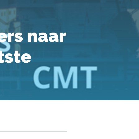
ers naar
tste