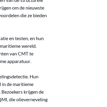
gen van de structurele
krijgen om de nieuwste
voordelen die ze bieden
atie en testen, en hun
 maritieme wereld.
nten van CMT te
ieme apparatuur.
elingsdetectie. Hun
l in de maritieme
n. Bezoekers krijgen de
MI, die olieverneveling