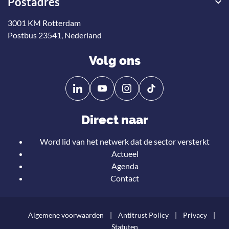
Postadres
3001 KM Rotterdam
Postbus 23541, Nederland
Volg ons
Volg
Volg
ons
ons
op
op
Direct naar
Linkedin
YouTube
Word lid van het netwerk dat de sector versterkt
Actueel
Agenda
Contact
Algemene voorwaarden
Antitrust Policy
Privacy
Statuten