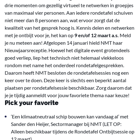
drie momenten om gezellig virtueel te netwerken in groepjes
van maximaal vier personen. Aan iedere rondetafel schuiven
niet meer dan 8 personen aan, wat ervoor zorgt dat de
kwaliteit van het gesprek hoog is. Kennis delen en netwerken
met je ontbijt voor je, het kan op
9 en/of 12 maart a.s.
Meld
je nu meteen aan! Afgelopen 14 januari hield NMT haar
Nieuwjaarsreceptie. Hoewel het digitale event grotendeels
goed verliep, liep het technisch niet helemaal vlekkeloos
rondom met name het onderdeel rondetafelgesprekken.
Daarom heeft NMT besloten de rondetafelsessies nog een
keer over te doen. Deze keer is slechts een beperkt aantal
plaatsen per rondetafelsessie beschikbaar. Zorg daarom dat
je je tijdig aanmeldt voor jouw favoriete thema naar keuze!
Pick your favorite
‘Een klimaatneutraal schip bouwen kan vandaag al’ met
Sander den Heijer, Sectormanager bij NMT (LET OP:
Alleen beschikbaar tijdens de Rondetafel Ontbijtsessie op
12 maart)