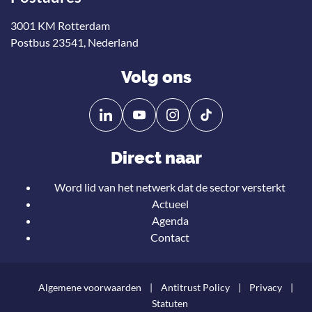
3001 KM Rotterdam
Postbus 23541, Nederland
Volg ons
Volg
Volg
ons
ons
op
op
Direct naar
Linkedin
YouTube
Word lid van het netwerk dat de sector versterkt
Actueel
Agenda
Contact
Algemene voorwaarden
Antitrust Policy
Privacy
Statuten