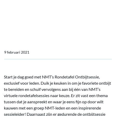
Home
Actueel
Food for thought bij je ontbijt?
Food for thought bij je
ontbijt?
9 februari 2021
Start je dag goed met NMT’s Rondetafel Ontbijtsessie,
exclusief voor leden. Duik je keuken in om je favoriete ontbijt
te bereiden en schuif vervolgens aan bij één van NMT’s
virtuele rondetafelsessies naar keuze. Er zit vast een thema
tussen dat je aanspreekt en waar je eens fijn op door wilt
kauwen met een groep NMT-leden en een inspirerende
sessieleider! Daarnaast zijn er gedurende de ontbijtsessie