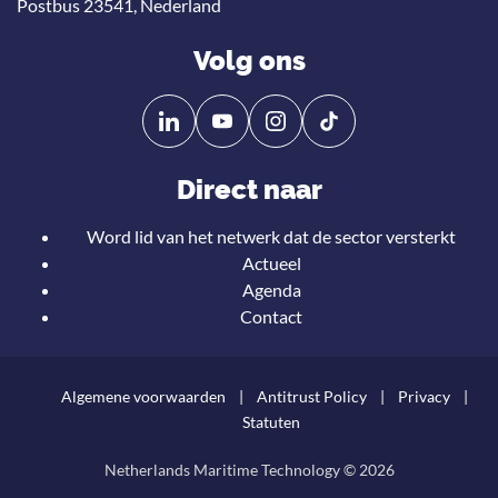
Postbus 23541, Nederland
Volg ons
Volg
Volg
ons
ons
op
op
Direct naar
Linkedin
YouTube
Word lid van het netwerk dat de sector versterkt
Actueel
Agenda
Contact
Algemene voorwaarden
Antitrust Policy
Privacy
Statuten
Netherlands Maritime Technology © 2026
Teru