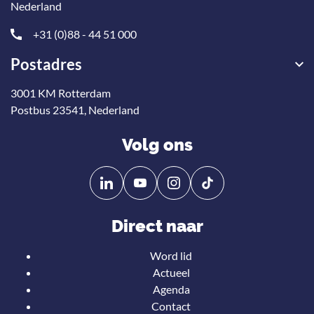
Nederland
+31 (0)88 - 44 51 000
Postadres
3001 KM Rotterdam
Postbus 23541, Nederland
Volg ons
Volg
Volg
ons
ons
op
op
Direct naar
Linkedin
YouTube
Word lid
Actueel
Agenda
Contact