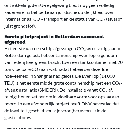
ontwikkeling, de EU-regelgeving biedt nog geen volledig
kader en er is behoefte aan juridische duidelijkheid over
internationaal CO₂-transport en de status van CO₂ (afval of
juist grondstof).
Eerste pilotproject in Rotterdam succesvol
afgerond
Het eerste van een schip afgevangen CO₂ werd vorig jaar in
Rotterdam gelost: het containerschip Ever Top, eigendom
van rederij Evergreen, bracht toen een tankcontainer met 20
ton vloeibare CO₂ aan wal, nadat het eerder dezelfde
hoeveelheid in Shanghai had gelost. De Ever Top (14.000
TEU) is het eerste middelgrote containerschip met een CO₂-
afvanginstallatie (SMDERI). De installatie vangt CO₂ af,
reinigt het en zet het om in vloeibare vorm voor opslag aan
boord. In een afzonderlijk project heeft DNV bevestigd dat
de kwaliteit geschikt zou zijn voor (her)gebruik in de
glastuinbouw.
Om de ontwikkeling van OCCS te ondersteunen, werkt het