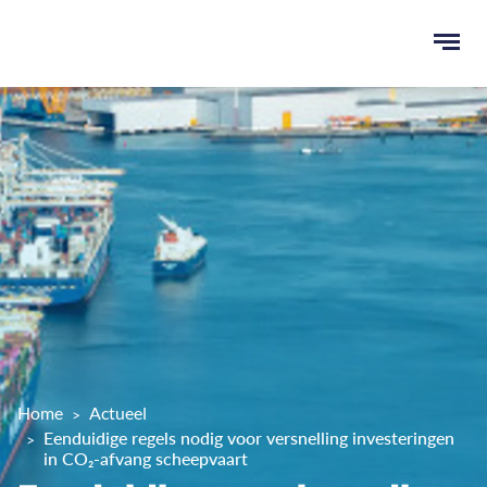
Ope
men
u
ken
Home
Actueel
Eenduidige regels nodig voor versnelling investeringen
in CO₂-afvang scheepvaart