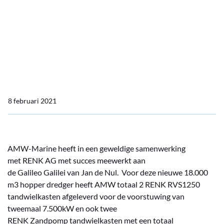
Willem van Rubroeck
Een fantastische levering
voor de Galileo Galilei en
de Willem van Rubroeck
8 februari 2021
AMW-Marine
heeft
in
een
geweldige
samenwerking
met
RENK AG
met succes meewerkt aan
de
Galileo
Galilei
van Jan de Nul. V
oor de
ze
nieuwe
18.000
m3 hopper
dredger
heeft AMW
totaal
2 RENK RVS1250
tan
d
wielkasten
afgeleverd
voor de
voorstuwing
van
tweemaal
7.500kW
en ook twee
RENK
Zandpomp
tandwielkasten
met een
totaal