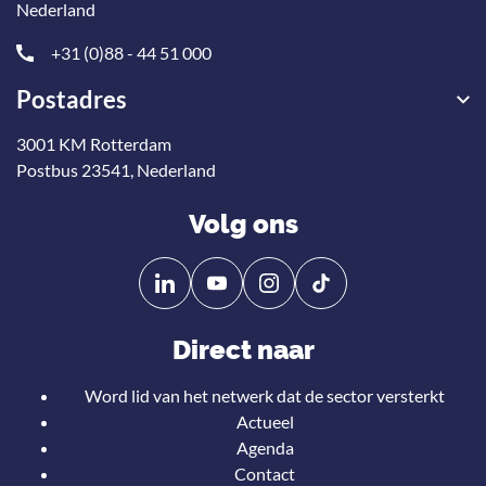
Nederland
+31 (0)88 - 44 51 000
Postadres
3001 KM Rotterdam
Postbus 23541, Nederland
Volg ons
Volg
Volg
ons
ons
op
op
Direct naar
Linkedin
YouTube
Word lid van het netwerk dat de sector versterkt
Actueel
Agenda
Contact