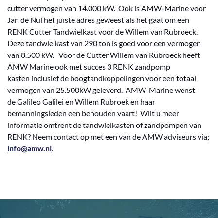
c
utter
vermogen van 14.000 kW.
Ook
is
AMW-Marine
voor
Jan de Nul
he
t
juiste
adres
geweest
als het gaat om
een
R
ENK
Cutter Tandwielkast
voor
de
Willem van
Rubroeck
.
Deze tandwielkast
van
290 ton is
goed
voor
een vermogen
van
8.500
kW.
Voor
d
e
Cutter
Willem van
Rubroeck
heeft
AMW
Marine
ook met succes 3
RENK
zandpomp
kaste
n
inclusief
de boogtandkoppelingen voor een
totaal
vermogen van 25.500kW
geleverd
.
AMW-Marine wenst
de
Galileo
Galilei
en
Willem Rubroek en haar
bemanningsleden een behouden vaart!
Wilt u meer
informatie omtrent de
tandwielkasten of zandpompen
van
RENK?
Neem contact op met een van de AMW adviseurs via;
info@amw.nl
.