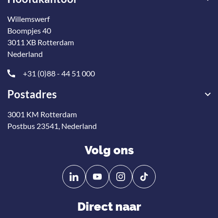
Willemswerf
Boompjes 40
3011 XB Rotterdam
Nederland
+31 (0)88 - 44 51 000
Postadres
3001 KM Rotterdam
Postbus 23541, Nederland
Volg ons
Volg
Volg
ons
ons
op
op
Direct naar
Linkedin
YouTube