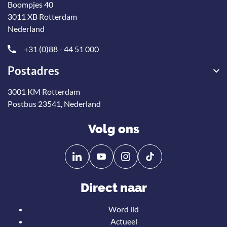
Boompjes 40
3011 XB Rotterdam
Nederland
+31 (0)88 - 44 51 000
Postadres
3001 KM Rotterdam
Postbus 23541, Nederland
Volg ons
Volg
Volg
ons
ons
op
op
Direct naar
Linkedin
YouTube
Word lid
Actueel