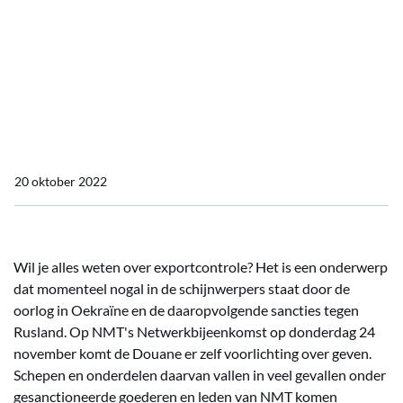
Douane geeft voorlichting
over regelgeving rondom
exportcontrole op NMT’s
Netwerkbijeenkomst
20 oktober 2022
Wil je alles weten over exportcontrole? Het is een onderwerp
dat momenteel nogal in de schijnwerpers staat door de
oorlog in Oekraïne en de daaropvolgende sancties tegen
Rusland. Op NMT's Netwerkbijeenkomst op donderdag 24
november komt de Douane er zelf voorlichting over geven.
Schepen en onderdelen daarvan vallen in veel gevallen onder
gesanctioneerde goederen en leden van NMT komen