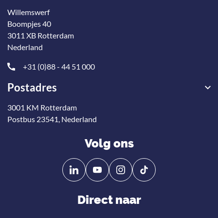
Willemswerf
Boompjes 40
3011 XB Rotterdam
Nederland
+31 (0)88 - 44 51 000
Postadres
3001 KM Rotterdam
Postbus 23541, Nederland
Volg ons
Volg
Volg
ons
ons
op
op
Direct naar
Linkedin
YouTube