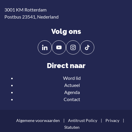
3001 KM Rotterdam
Postbus 23541, Nederland
Volg ons
Volg
Volg
ons
ons
op
op
Direct naar
Linkedin
YouTube
Word lid
Actueel
Agenda
Contact
Algemene voorwaarden
Antitrust Policy
Privacy
Statuten