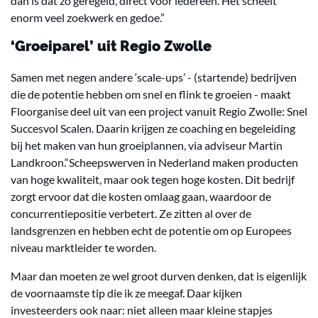
dan is dat zo geregeld, direct voor iedereen. Het scheelt
enorm veel zoekwerk en gedoe.”
‘Groeiparel’ uit Regio Zwolle
Samen met negen andere ‘scale-ups’ - (startende) bedrijven
die de potentie hebben om snel en flink te groeien - maakt
Floorganise deel uit van een project vanuit Regio Zwolle: Snel
Succesvol Scalen. Daarin krijgen ze coaching en begeleiding
bij het maken van hun groeiplannen, via adviseur Martin
Landkroon.“Scheepswerven in Nederland maken producten
van hoge kwaliteit, maar ook tegen hoge kosten. Dit bedrijf
zorgt ervoor dat die kosten omlaag gaan, waardoor de
concurrentiepositie verbetert. Ze zitten al over de
landsgrenzen en hebben echt de potentie om op Europees
niveau marktleider te worden.
Maar dan moeten ze wel groot durven denken, dat is eigenlijk
de voornaamste tip die ik ze meegaf. Daar kijken
investeerders ook naar: niet alleen maar kleine stapjes