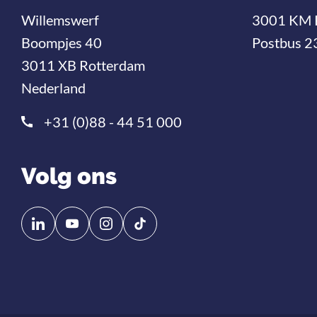
Willemswerf
3001 KM 
Boompjes 40
Postbus 2
3011 XB Rotterdam
Nederland
+31 (0)88 - 44 51 000
Volg ons
Volg
Volg
ons
ons
op
op
Linkedin
YouTube