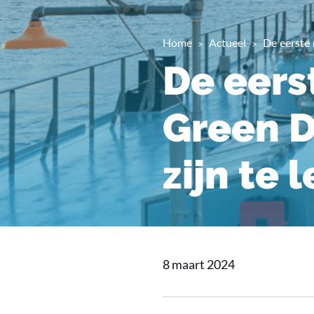
Home
Actueel
De eerste 
De eers
Green D
zijn te 
8 maart 2024