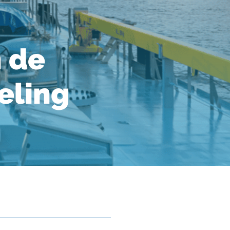
n de
eling