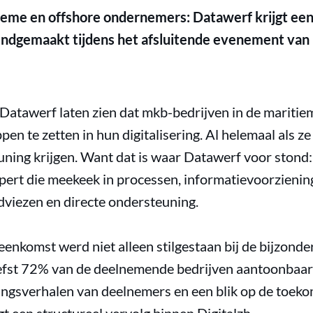
eme en offshore ondernemers: Datawerf krijgt een
kendgemaakt tijdens het afsluitende evenement va
 Datawerf laten zien dat mkb-bedrijven in de mariti
ppen te zetten in hun digitalisering. Al helemaal als z
ning krijgen. Want dat is waar Datawerf voor stond:
xpert die meekeek in processen, informatievoorzienin
dviezen en directe ondersteuning.
jeenkomst werd niet alleen stilgestaan bij de bijzonde
liefst 72% van de deelnemende bedrijven aantoonbaar 
ingsverhalen van deelnemers en een blik op de toekom