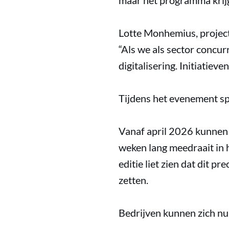
maar het programma krijg
Lotte Monhemius, project
“Als we als sector concurr
digitalisering. Initiatiev
Tijdens het evenement sp
Vanaf april 2026 kunnen 
weken lang meedraait in h
editie liet zien dat dit p
zetten.
Bedrijven kunnen zich nu 