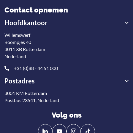
Contact opnemen
Hoofdkantoor
Willemswerf
Boompjes 40
3011 XB Rotterdam
Nederland
+31 (0)88 - 44 51 000
Postadres
3001 KM Rotterdam
Postbus 23541, Nederland
Volg ons
Volg
Volg