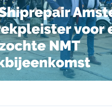
Shiprepair Ams
rekpleister voor
ezochte NMT
kbijeenkomst