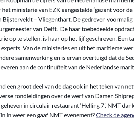
el Koopman de cijfers van de Nederlandse maritieme
r het ministerie van EZK aangestelde ‘gezant voor de
 Bijsterveldt – Vliegenthart. De gedreven voormalig 
ls burgemeester van Delft. De haar toebedeelde opdra
e op te stellen, is haar op het lijf geschreven. Een t
experts. Van de ministeries en uit het maritieme we
ndere samenwerking en is ervan overtuigd dat de Se
 leveren aan de continuïteit van de Nederlandse mari
d een groot deel van de dag ook in het teken van ne
 diverse rondleidingen over de werf van Damen Shipr
geheven in circulair restaurant ‘Helling 7’. NMT dank
Zin in weer een gaaf NMT evenement?
Check de agen