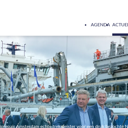
AGENDA
ACTUE
prepair Amsterdam echte trekpleister voor een druk bezochte