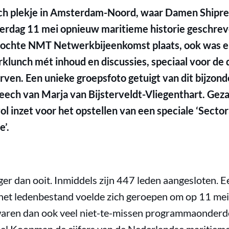
sch plekje in Amsterdam-Noord, waar Damen Shipr
erdag 11 mei opnieuw maritieme historie geschreve
zochte NMT Netwerkbijeenkomst plaats, ook was er
klunch mét inhoud en discussies, speciaal voor de 
en. Een unieke groepsfoto getuigt van dit bijzo
ech van Marja van Bijsterveldt-Vliegenthart. Gez
vol inzet voor het opstellen van een speciale ‘Sect
’.
er dan ooit. Inmiddels zijn 447 leden aangesloten. E
het ledenbestand voelde zich geroepen om op 11 mei
r waren dan ook veel niet-te-missen programmaonderd