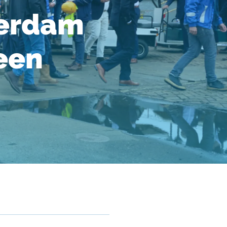
terdam
 een