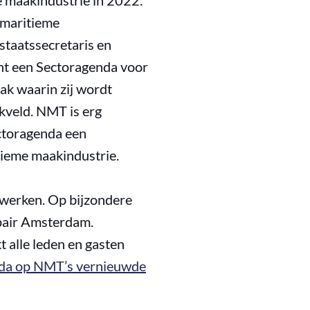
 maakindustrie in 2022.
 maritieme
staatssecretaris en
cht een Sectoragenda voor
aak waarin zij wordt
rkveld. NMT is erg
ctoragenda een
tieme maakindustrie.
twerken. Op bijzondere
epair Amsterdam.
t alle leden en gasten
da op NMT’s vernieuwde