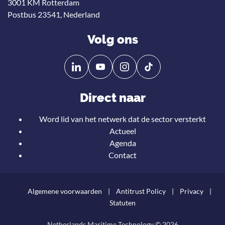
3001 KM Rotterdam
Postbus 23541, Nederland
Volg ons
Volg
Volg
ons
ons
op
op
Direct naar
Linkedin
YouTube
Word lid van het netwerk dat de sector versterkt
Actueel
Agenda
Contact
Algemene voorwaarden
Antitrust Policy
Privacy
Statuten
Netherlands Maritime Technology © 2026