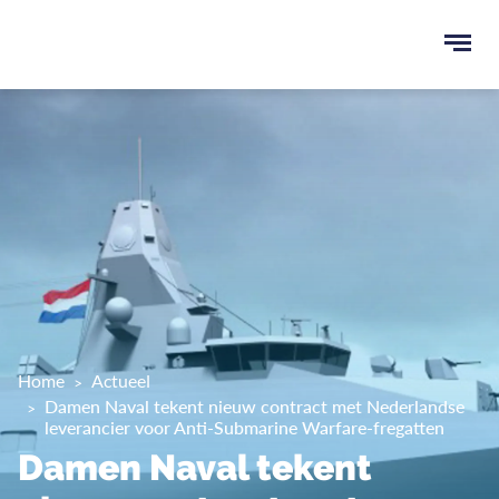
Ope
men
u
ken
Home
Actueel
Damen Naval tekent nieuw contract met Nederlandse
leverancier voor Anti-Submarine Warfare-fregatten
Damen Naval tekent