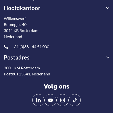
Hoofdkantoor
Willemswerf
Boompjes 40
3011 XB Rotterdam
Nederland
+31 (0)88 - 44 51 000
Postadres
3001 KM Rotterdam
Postbus 23541, Nederland
Volg ons
Volg
Volg
ons
ons
op
op