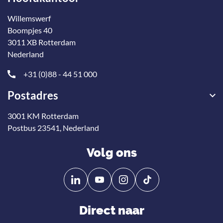
Willemswerf
Boompjes 40
3011 XB Rotterdam
Nederland
+31 (0)88 - 44 51 000
Postadres
3001 KM Rotterdam
Postbus 23541, Nederland
Volg ons
Volg
Volg
ons
ons
op
op
Direct naar
Linkedin
YouTube