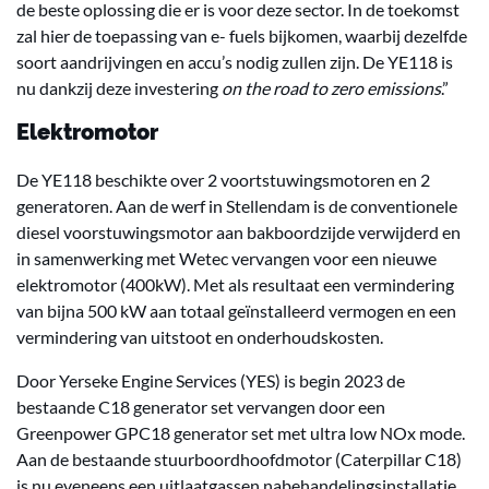
de beste oplossing die er is voor deze sector. In de toekomst
zal hier de toepassing van e- fuels bijkomen, waarbij dezelfde
soort aandrijvingen en accu’s nodig zullen zijn. De YE118 is
nu dankzij deze investering
on the road to zero emissions
.”
Elektromotor
De YE118 beschikte over 2 voortstuwingsmotoren en 2
generatoren. Aan de werf in Stellendam is de conventionele
diesel voorstuwingsmotor aan bakboordzijde verwijderd en
in samenwerking met Wetec vervangen voor een nieuwe
elektromotor (400kW). Met als resultaat een vermindering
van bijna 500 kW aan totaal geïnstalleerd vermogen en een
vermindering van uitstoot en onderhoudskosten.
Door Yerseke Engine Services (YES) is begin 2023 de
bestaande C18 generator set vervangen door een
Greenpower GPC18 generator set met ultra low NOx mode.
Aan de bestaande stuurboordhoofdmotor (Caterpillar C18)
is nu eveneens een uitlaatgassen nabehandelingsinstallatie