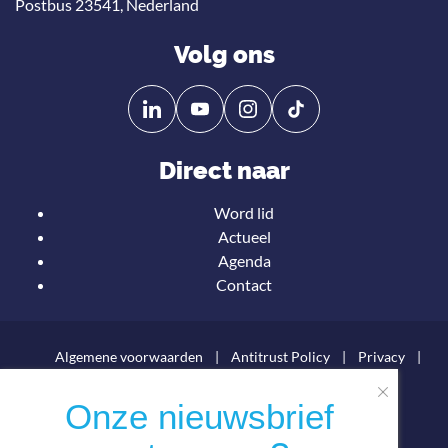
Postbus 23541, Nederland
Volg ons
Volg
Volg
ons
ons
op
op
Direct naar
Linkedin
YouTube
Word lid
Actueel
Onze nieuwsbrief
Agenda
ontvangen?
Contact
Algemene voorwaarden
Antitrust Policy
Privacy
Statuten
Netherlands Maritime Technology © 2026
Teru