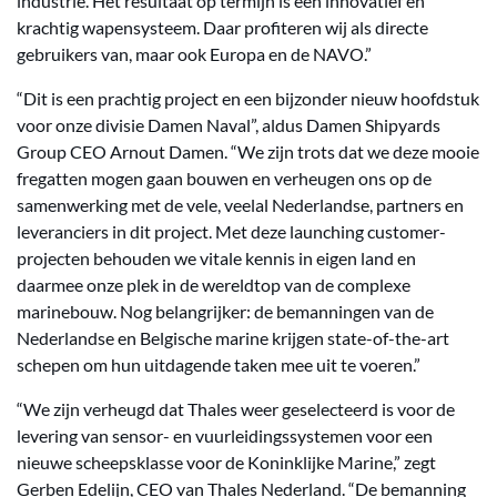
industrie. Het resultaat op termijn is een innovatief en
krachtig wapensysteem. Daar profiteren wij als directe
gebruikers van, maar ook Europa en de NAVO.”
“Dit is een prachtig project en een bijzonder nieuw hoofdstuk
voor onze divisie Damen Naval”, aldus Damen Shipyards
Group CEO Arnout Damen. “We zijn trots dat we deze mooie
fregatten mogen gaan bouwen en verheugen ons op de
samenwerking met de vele, veelal Nederlandse, partners en
leveranciers in dit project. Met deze launching customer-
projecten behouden we vitale kennis in eigen land en
daarmee onze plek in de wereldtop van de complexe
marinebouw. Nog belangrijker: de bemanningen van de
Nederlandse en Belgische marine krijgen state-of-the-art
schepen om hun uitdagende taken mee uit te voeren.”
“We zijn verheugd dat Thales weer geselecteerd is voor de
levering van sensor- en vuurleidingssystemen voor een
nieuwe scheepsklasse voor de Koninklijke Marine,” zegt
Gerben Edelijn, CEO van Thales Nederland. “De bemanning