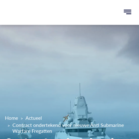
Ope
men
u
ken
Home
Actueel
Contract ondertekend voor nieuwe Anti Submarine
Warfare Fregatten