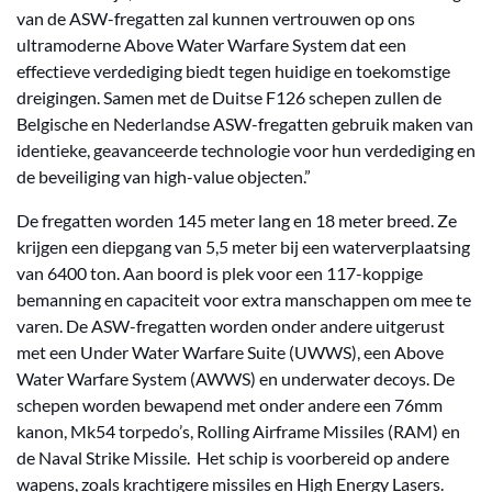
van de ASW-fregatten zal kunnen vertrouwen op ons
ultramoderne Above Water Warfare System dat een
effectieve verdediging biedt tegen huidige en toekomstige
dreigingen. Samen met de Duitse F126 schepen zullen de
Belgische en Nederlandse ASW-fregatten gebruik maken van
identieke, geavanceerde technologie voor hun verdediging en
de beveiliging van high-value objecten.”
De fregatten worden 145 meter lang en 18 meter breed. Ze
krijgen een diepgang van 5,5 meter bij een waterverplaatsing
van 6400 ton. Aan boord is plek voor een 117-koppige
bemanning en capaciteit voor extra manschappen om mee te
varen. De ASW-fregatten worden onder andere uitgerust
met een Under Water Warfare Suite (UWWS), een Above
Water Warfare System (AWWS) en underwater decoys. De
schepen worden bewapend met onder andere een 76mm
kanon, Mk54 torpedo’s, Rolling Airframe Missiles (RAM) en
de Naval Strike Missile. Het schip is voorbereid op andere
wapens, zoals krachtigere missiles en High Energy Lasers.