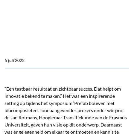
komen samen
Compose It symposium:
passie, techniek en
toekomst komen samen
5 juli 2022
“Een tastbaar resultaat en zichtbaar succes. Dat helpt om
innovatie bekend te maken.” Het was een inspirerende
setting op tijdens het symposium ‘Prefab bouwen met
biocomposieten’. Toonaangevende sprekers onder wie prof.
dr. Jan Rotmans, Hoogleraar Transitiekunde aan de Erasmus
Universiteit, gaven hun visie op dit onderwerp. Daarnaast
was er gelegenheid om elkaar te ontmoeten en kennis te