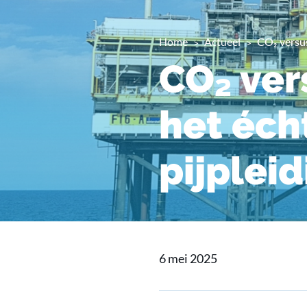
Home
Actueel
CO₂ versus
CO₂ ver
het écht
pijplei
6 mei 2025