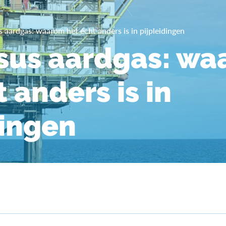
 aardgas: waarom het écht anders is in pijpleidingen
sus aardgas: w
 anders is in
dingen