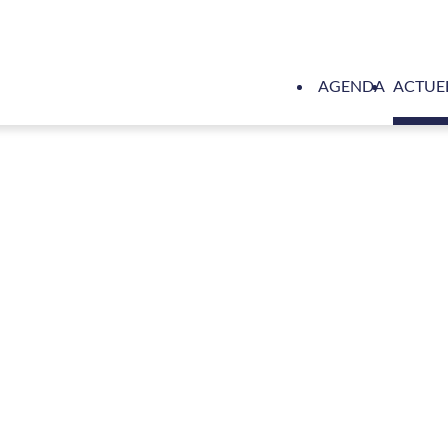
AGENDA
ACTUE
 water in brandstof systemen besteld voor Carnival Sunrise, Car
l Cruise Lines he