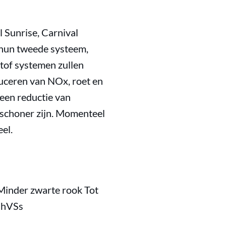
 Sunrise, Carnival
 hun tweede systeem,
stof systemen zullen
uceren van NOx, roet en
 een reductie van
 schoner zijn. Momenteel
el.
inder zwarte rook Tot
3hVSs