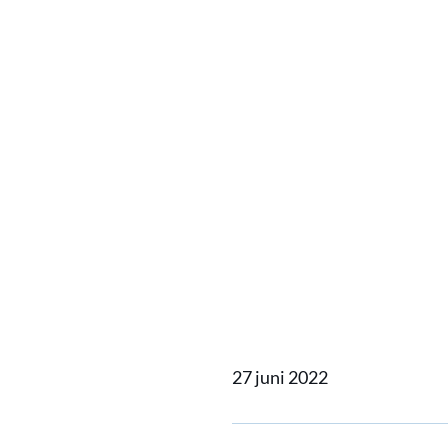
water i
besteld
Carniva
Spirit
27 juni 2022