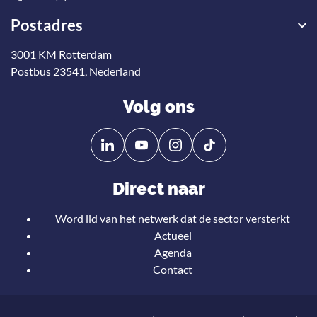
Postadres
3001 KM Rotterdam
Postbus 23541, Nederland
Volg ons
Volg
Volg
ons
ons
op
op
Direct naar
Linkedin
YouTube
Word lid van het netwerk dat de sector versterkt
Actueel
Agenda
Contact