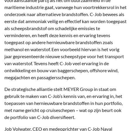
vooraanstaande partij als het om duurzaamheid in de
maritieme industrie gaat, vanwege hun voortrekkersrol in het
onderzoek naar alternatieve brandstoffen. C-Job bewees als
eerste dat ammoniak veilig en effectief kan worden toegepast
als scheepsbrandstof om schadelijke emissies te
verminderen, en heeft deze kennis en ervaring tevens
toegepast op andere hernieuwbare brandstoffen zoals
methanol en waterstof. Een voorbeeld hiervan is het vorig
jaar gepresenteerde nieuwe scheepstype voor het transport
van waterstof. Tevens heeft C-Job veel ervaring in de
ontwikkeling en bouw van baggerschepen, offshore wind,
megajachten en passagiersschepen.
De strategische alliantie stelt MEYER Group in staat om
gebruik te maken van C-Job’s kennis van, en ervaring in, het
toepassen van hernieuwbare brandstoffen in hun portfolio,
met name gericht op cruiseschepen – wat op zijn beurt ook
de portfolio van C-Job diversifieert.
Job Volwater, CEO en medeoprichter van C-Job Naval