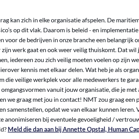
ag kan zich in elke organisatie afspelen. De maritie
co’s op dit vlak. Daarom is beleid - en implementatie
oor de bedrijven in onze branche een belangrijk on
r zijn werk gaat en ook weer veilig thuiskomt. Dat wil 
n, iedereen zou zich veilig moeten voelen op zijn we
hierover kennis met elkaar delen. Wat heb je als organ
 om die veilige werkplek voor alle medewerkers te gar
 omgangsvormen vanuit jouw organisatie, die je met
en we graag met jou in contact! NMT zou graag een p
den samenstellen, opdat we van elkaar kunnen leren. 
te anonimiseren bij eventuele gevoeligheid / vertrou
ld?
Meld die dan aan bij Annette Opstal, Human C