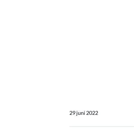
Home
Actueel
'Best pra
'Best p
omgang
29 juni 2022