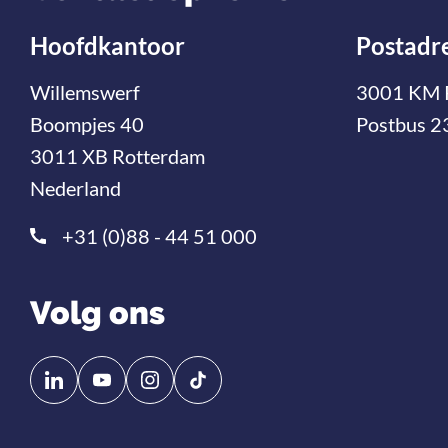
Hoofdkantoor
Postadr
Willemswerf
3001 KM 
Boompjes 40
Postbus 2
3011 XB Rotterdam
Nederland
+31 (0)88 - 44 51 000
Volg ons
Volg
Volg
ons
ons
op
op