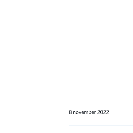
Beluist
Podcast 
Kornwer
de Vrie
8 november 2022