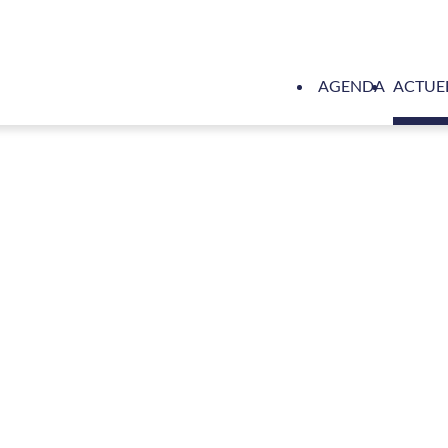
AGENDA
ACTUE
NMT's Maritieme Podcast over de sluis bij Kornwerderzand met S