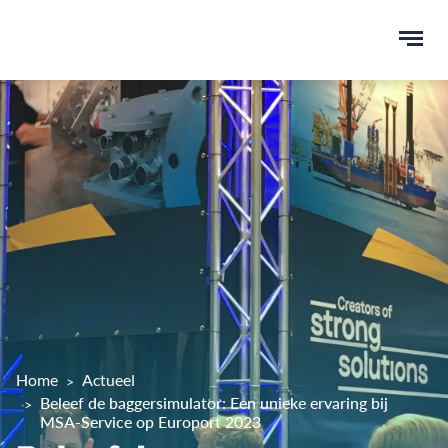
Ope
men
u
ken
Home
Actueel
Beleef de baggersimulator: Een unieke ervaring bij
MSA-Service op Europort 2023