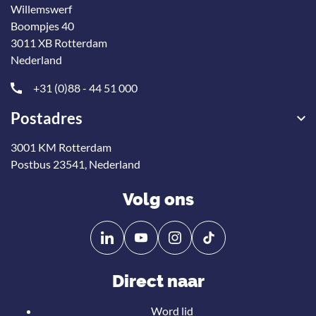
Willemswerf
Boompjes 40
3011 XB Rotterdam
Nederland
+31 (0)88 - 44 51 000
Postadres
3001 KM Rotterdam
Postbus 23541, Nederland
Volg ons
Volg
Volg
ons
ons
op
op
Direct naar
Linkedin
YouTube
Word lid