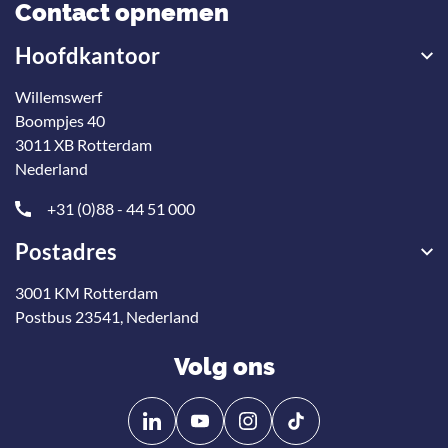
Contact opnemen
Hoofdkantoor
Willemswerf
Boompjes 40
3011 XB Rotterdam
Nederland
+31 (0)88 - 44 51 000
Postadres
3001 KM Rotterdam
Postbus 23541, Nederland
Volg ons
Volg
Volg
ons
ons