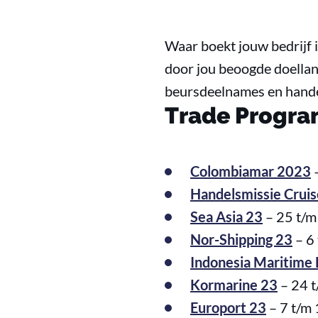
Waar boekt jouw bedrijf i
door jou beoogde doellan
beursdeelnames en hande
Trade Progr
Colombiamar 2023
–
Handelsmissie Crui
Sea Asia 23
– 25 t/m
Nor-Shipping 23
– 6 
Indonesia Maritime
Kormarine 23
– 24 t
Europort 23
– 7 t/m