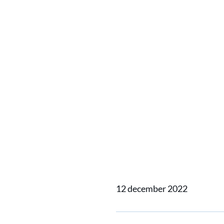
Home
Actueel
Begin het j
Begin h
en schri
12 december 2022