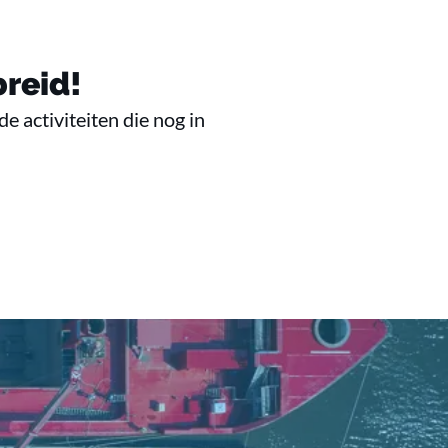
reid!
 activiteiten die nog in